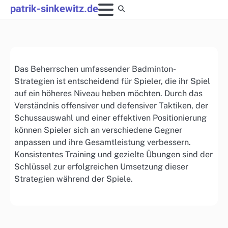
Skip
patrik-sinkewitz.de
to
content
Das Beherrschen umfassender Badminton-
Strategien ist entscheidend für Spieler, die ihr Spiel
auf ein höheres Niveau heben möchten. Durch das
Verständnis offensiver und defensiver Taktiken, der
Schussauswahl und einer effektiven Positionierung
können Spieler sich an verschiedene Gegner
anpassen und ihre Gesamtleistung verbessern.
Konsistentes Training und gezielte Übungen sind der
Schlüssel zur erfolgreichen Umsetzung dieser
Strategien während der Spiele.