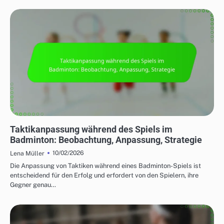
TAKTIKEN FÜR EINZEL- UND DOPPELSPIEL
Taktikanpassung während des Spiels im
Badminton: Beobachtung, Anpassung, Strategie
10/02/2026
Lena Müller
Die Anpassung von Taktiken während eines Badminton-Spiels ist
entscheidend für den Erfolg und erfordert von den Spielern, ihre
Gegner genau…