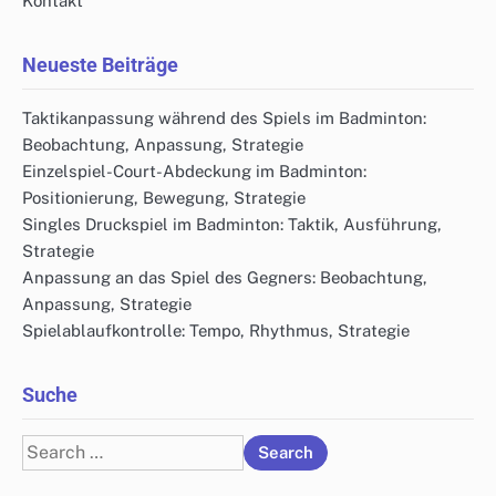
Kontakt
Neueste Beiträge
Taktikanpassung während des Spiels im Badminton:
Beobachtung, Anpassung, Strategie
Einzelspiel-Court-Abdeckung im Badminton:
Positionierung, Bewegung, Strategie
Singles Druckspiel im Badminton: Taktik, Ausführung,
Strategie
Anpassung an das Spiel des Gegners: Beobachtung,
Anpassung, Strategie
Spielablaufkontrolle: Tempo, Rhythmus, Strategie
Suche
Search
for: