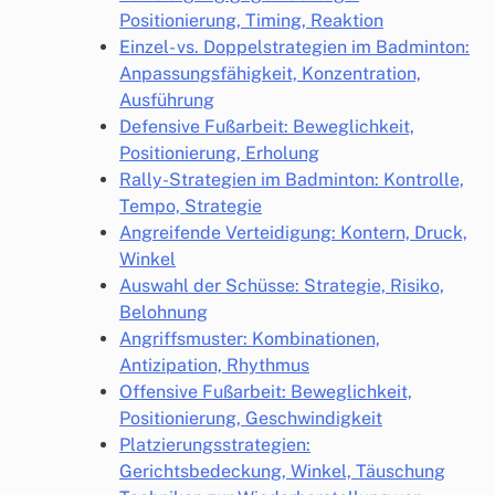
Positionierung, Timing, Reaktion
Einzel- vs. Doppelstrategien im Badminton:
Anpassungsfähigkeit, Konzentration,
Ausführung
Defensive Fußarbeit: Beweglichkeit,
Positionierung, Erholung
Rally-Strategien im Badminton: Kontrolle,
Tempo, Strategie
Angreifende Verteidigung: Kontern, Druck,
Winkel
Auswahl der Schüsse: Strategie, Risiko,
Belohnung
Angriffsmuster: Kombinationen,
Antizipation, Rhythmus
Offensive Fußarbeit: Beweglichkeit,
Positionierung, Geschwindigkeit
Platzierungsstrategien:
Gerichtsbedeckung, Winkel, Täuschung