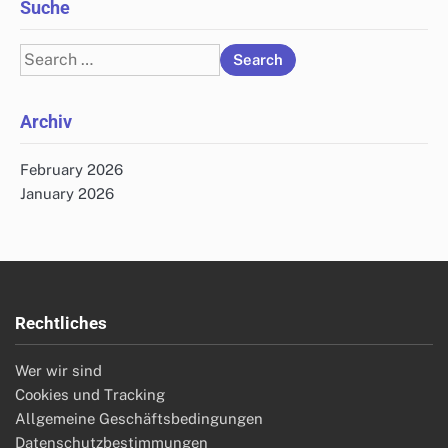
Suche
Search
for:
Archiv
February 2026
January 2026
Rechtliches
Wer wir sind
Cookies und Tracking
Allgemeine Geschäftsbedingungen
Datenschutzbestimmungen