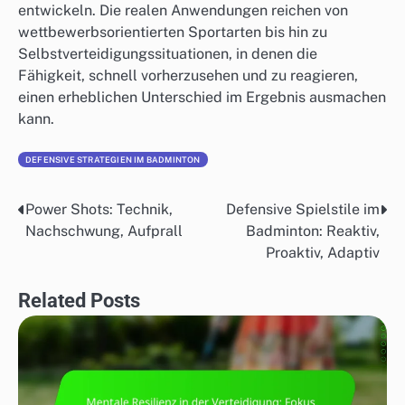
entwickeln. Die realen Anwendungen reichen von
wettbewerbsorientierten Sportarten bis hin zu
Selbstverteidigungssituationen, in denen die
Fähigkeit, schnell vorherzusehen und zu reagieren,
einen erheblichen Unterschied im Ergebnis ausmachen
kann.
DEFENSIVE STRATEGIEN IM BADMINTON
Power Shots: Technik,
Defensive Spielstile im
Post
Nachschwung, Aufprall
Badminton: Reaktiv,
navigation
Proaktiv, Adaptiv
Related Posts