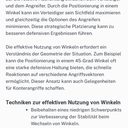
und dem Angreifer. Durch die Positionierung in einem
Winkel kann ein Verteidiger sein Sichtfeld maximieren
und gleichzeitig die Optionen des Angreifers
minimieren. Diese strategische Platzierung kann zu
besseren defensiven Ergebnissen führen.
Die effektive Nutzung von Winkeln erfordert ein
Verständnis der Geometrie der Situation. Zum Beispiel
kann die Positionierung in einem 45-Grad-Winkel oft
eine starke defensive Haltung bieten, die schnelle
Reaktionen auf verschiedene Angriffsvektoren
ermöglicht. Dieser Ansatz kann auch Gelegenheiten
für Konterangriffe schaffen.
Techniken zur effektiven Nutzung von Winkeln
Beibehalten eines niedrigen Schwerpunkts
zur Verbesserung der Stabilität beim
Wechseln von Winkeln.