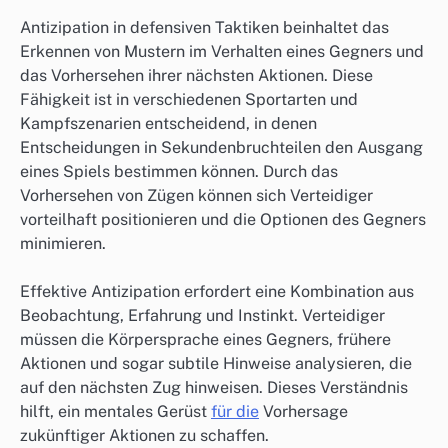
Antizipation in defensiven Taktiken beinhaltet das
Erkennen von Mustern im Verhalten eines Gegners und
das Vorhersehen ihrer nächsten Aktionen. Diese
Fähigkeit ist in verschiedenen Sportarten und
Kampfszenarien entscheidend, in denen
Entscheidungen in Sekundenbruchteilen den Ausgang
eines Spiels bestimmen können. Durch das
Vorhersehen von Zügen können sich Verteidiger
vorteilhaft positionieren und die Optionen des Gegners
minimieren.
Effektive Antizipation erfordert eine Kombination aus
Beobachtung, Erfahrung und Instinkt. Verteidiger
müssen die Körpersprache eines Gegners, frühere
Aktionen und sogar subtile Hinweise analysieren, die
auf den nächsten Zug hinweisen. Dieses Verständnis
hilft, ein mentales Gerüst
für die
Vorhersage
zukünftiger Aktionen zu schaffen.