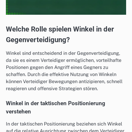
Welche Rolle spielen Winkel in der
Gegenverteidigung?
Winkel sind entscheidend in der Gegenverteidigung,
da sie es einem Verteidiger ermöglichen, vorteilhafte
Positionen gegen den Angriff eines Gegners zu
schaffen. Durch die effektive Nutzung von Winkeln
können Verteidiger Bewegungen antizipieren, schnell
reagieren und offensive Strategien stören.
Winkel in der taktischen Positionierung
verstehen
In der taktischen Positionierung beziehen sich Winkel
auf die relative Ausrichtung zwischen dem Verteidiger