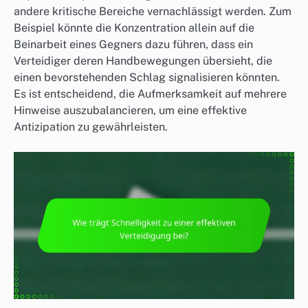
andere kritische Bereiche vernachlässigt werden. Zum
Beispiel könnte die Konzentration allein auf die
Beinarbeit eines Gegners dazu führen, dass ein
Verteidiger deren Handbewegungen übersieht, die
einen bevorstehenden Schlag signalisieren könnten.
Es ist entscheidend, die Aufmerksamkeit auf mehrere
Hinweise auszubalancieren, um eine effektive
Antizipation zu gewährleisten.