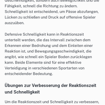
Geschwindigkeit, sondern auch Beweglichkeit und die
Fähigkeit, schnell die Richtung zu ändern.
Schnelligkeit ist entscheidend, um Pässe abzufangen,
Lücken zu schließen und Druck auf offensive Spieler
auszuüben.
Defensive Schnelligkeit kann in Reaktionszeit
unterteilt werden, die das Intervall zwischen dem
Erkennen einer Bedrohung und dem Einleiten einer
Reaktion ist, und Bewegungsgeschwindigkeit, die
angibt, wie schnell ein Spieler Boden zurücklegen
kann. Beide Elemente sind für eine effektive
Verteidigung in verschiedenen Sportarten von
entscheidender Bedeutung.
Übungen zur Verbesserung der Reaktionszeit
und Schnelligkeit
Um die Reaktionszeit und Schnelligkeit zu verbessern,