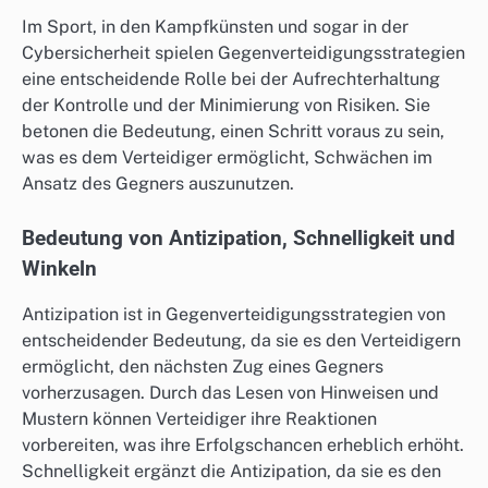
Im Sport, in den Kampfkünsten und sogar in der
Cybersicherheit spielen Gegenverteidigungsstrategien
eine entscheidende Rolle bei der Aufrechterhaltung
der Kontrolle und der Minimierung von Risiken. Sie
betonen die Bedeutung, einen Schritt voraus zu sein,
was es dem Verteidiger ermöglicht, Schwächen im
Ansatz des Gegners auszunutzen.
Bedeutung von Antizipation, Schnelligkeit und
Winkeln
Antizipation ist in Gegenverteidigungsstrategien von
entscheidender Bedeutung, da sie es den Verteidigern
ermöglicht, den nächsten Zug eines Gegners
vorherzusagen. Durch das Lesen von Hinweisen und
Mustern können Verteidiger ihre Reaktionen
vorbereiten, was ihre Erfolgschancen erheblich erhöht.
Schnelligkeit ergänzt die Antizipation, da sie es den