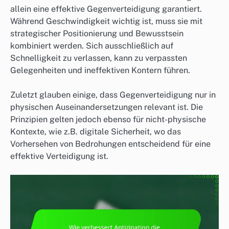
allein eine effektive Gegenverteidigung garantiert.
Während Geschwindigkeit wichtig ist, muss sie mit
strategischer Positionierung und Bewusstsein
kombiniert werden. Sich ausschließlich auf
Schnelligkeit zu verlassen, kann zu verpassten
Gelegenheiten und ineffektiven Kontern führen.
Zuletzt glauben einige, dass Gegenverteidigung nur in
physischen Auseinandersetzungen relevant ist. Die
Prinzipien gelten jedoch ebenso für nicht-physische
Kontexte, wie z.B. digitale Sicherheit, wo das
Vorhersehen von Bedrohungen entscheidend für eine
effektive Verteidigung ist.