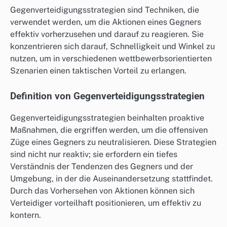
Gegenverteidigungsstrategien sind Techniken, die
verwendet werden, um die Aktionen eines Gegners
effektiv vorherzusehen und darauf zu reagieren. Sie
konzentrieren sich darauf, Schnelligkeit und Winkel zu
nutzen, um in verschiedenen wettbewerbsorientierten
Szenarien einen taktischen Vorteil zu erlangen.
Definition von Gegenverteidigungsstrategien
Gegenverteidigungsstrategien beinhalten proaktive
Maßnahmen, die ergriffen werden, um die offensiven
Züge eines Gegners zu neutralisieren. Diese Strategien
sind nicht nur reaktiv; sie erfordern ein tiefes
Verständnis der Tendenzen des Gegners und der
Umgebung, in der die Auseinandersetzung stattfindet.
Durch das Vorhersehen von Aktionen können sich
Verteidiger vorteilhaft positionieren, um effektiv zu
kontern.