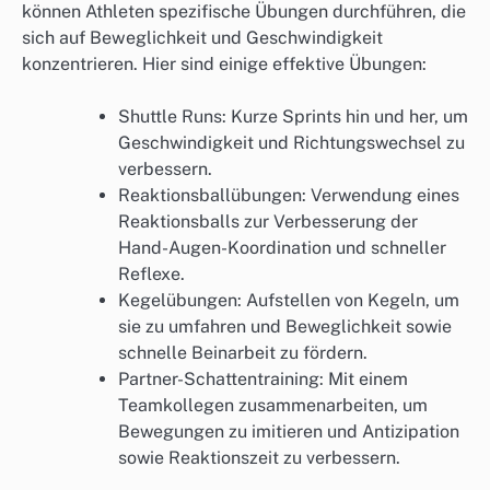
können Athleten spezifische Übungen durchführen, die
sich auf Beweglichkeit und Geschwindigkeit
konzentrieren. Hier sind einige effektive Übungen:
Shuttle Runs: Kurze Sprints hin und her, um
Geschwindigkeit und Richtungswechsel zu
verbessern.
Reaktionsballübungen: Verwendung eines
Reaktionsballs zur Verbesserung der
Hand-Augen-Koordination und schneller
Reflexe.
Kegelübungen: Aufstellen von Kegeln, um
sie zu umfahren und Beweglichkeit sowie
schnelle Beinarbeit zu fördern.
Partner-Schattentraining: Mit einem
Teamkollegen zusammenarbeiten, um
Bewegungen zu imitieren und Antizipation
sowie Reaktionszeit zu verbessern.