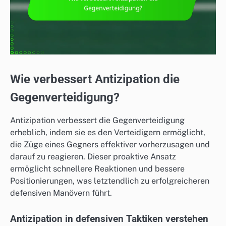
Wie verbessert Antizipation die
Gegenverteidigung?
Antizipation verbessert die Gegenverteidigung
erheblich, indem sie es den Verteidigern ermöglicht,
die Züge eines Gegners effektiver vorherzusagen und
darauf zu reagieren. Dieser proaktive Ansatz
ermöglicht schnellere Reaktionen und bessere
Positionierungen, was letztendlich zu erfolgreicheren
defensiven Manövern führt.
Antizipation in defensiven Taktiken verstehen