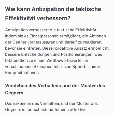
Wie kann Antizipation die taktische
Effektivität verbessern?
Antizipation verbessert die taktische Effektivität,
indem sie es Einzelpersonen ermöglicht, die Aktionen
der Gegner vorherzusagen und darauf zu reagieren,
bevor sie eintreten. Dieser proaktive Ansatz ermöglicht
bessere Entscheidungen und Positionierungen, was
letztendlich zu einem Wettbewerbsvorteil in
verschiedenen Szenarien führt, von Sport bis hin zu
Kampfsituationen.
Verstehen des Verhaltens und der Muster des
Gegners
Das Erkennen des Verhaltens und der Muster des
Gegners ist entscheidend für eine effektive