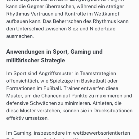
kann die Gegner überraschen, während ein stetiger
Rhythmus Vertrauen und Kontrolle im Wettkampf
aufbauen kann. Das Beherrschen des Rhythmus kann
den Unterschied zwischen Sieg und Niederlage
ausmachen.
Anwendungen in Sport, Gaming und
militärischer Strategie
Im Sport sind Angriffsmuster in Teamstrategien
offensichtlich, wie Spielzüge im Basketball oder
Formationen im Fußball. Trainer entwerfen diese
Muster, um die Chancen auf Punkte zu maximieren und
defensive Schwächen zu minimieren. Athleten, die
diese Muster verstehen, können sie in Drucksituationen
effektiv umsetzen.
Im Gaming, insbesondere im wettbewerbsorientierten