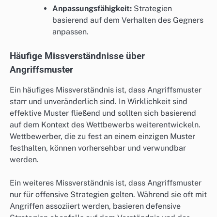
Anpassungsfähigkeit:
Strategien
basierend auf dem Verhalten des Gegners
anpassen.
Häufige Missverständnisse über
Angriffsmuster
Ein häufiges Missverständnis ist, dass Angriffsmuster
starr und unveränderlich sind. In Wirklichkeit sind
effektive Muster fließend und sollten sich basierend
auf dem Kontext des Wettbewerbs weiterentwickeln.
Wettbewerber, die zu fest an einem einzigen Muster
festhalten, können vorhersehbar und verwundbar
werden.
Ein weiteres Missverständnis ist, dass Angriffsmuster
nur für offensive Strategien gelten. Während sie oft mit
Angriffen assoziiert werden, basieren defensive