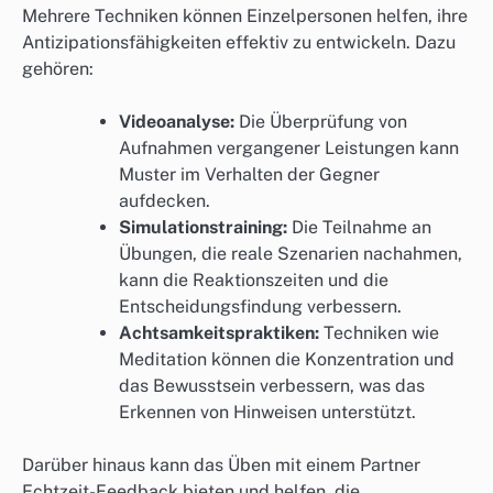
Mehrere Techniken können Einzelpersonen helfen, ihre
Antizipationsfähigkeiten effektiv zu entwickeln. Dazu
gehören:
Videoanalyse:
Die Überprüfung von
Aufnahmen vergangener Leistungen kann
Muster im Verhalten der Gegner
aufdecken.
Simulationstraining:
Die Teilnahme an
Übungen, die reale Szenarien nachahmen,
kann die Reaktionszeiten und die
Entscheidungsfindung verbessern.
Achtsamkeitspraktiken:
Techniken wie
Meditation können die Konzentration und
das Bewusstsein verbessern, was das
Erkennen von Hinweisen unterstützt.
Darüber hinaus kann das Üben mit einem Partner
Echtzeit-Feedback bieten und helfen, die