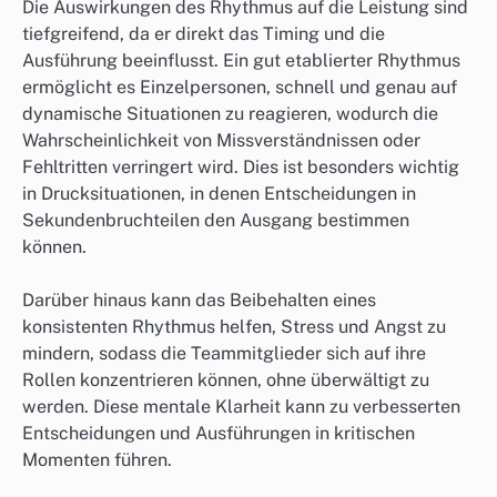
Die Auswirkungen des Rhythmus auf die Leistung sind
tiefgreifend, da er direkt das Timing und die
Ausführung beeinflusst. Ein gut etablierter Rhythmus
ermöglicht es Einzelpersonen, schnell und genau auf
dynamische Situationen zu reagieren, wodurch die
Wahrscheinlichkeit von Missverständnissen oder
Fehltritten verringert wird. Dies ist besonders wichtig
in Drucksituationen, in denen Entscheidungen in
Sekundenbruchteilen den Ausgang bestimmen
können.
Darüber hinaus kann das Beibehalten eines
konsistenten Rhythmus helfen, Stress und Angst zu
mindern, sodass die Teammitglieder sich auf ihre
Rollen konzentrieren können, ohne überwältigt zu
werden. Diese mentale Klarheit kann zu verbesserten
Entscheidungen und Ausführungen in kritischen
Momenten führen.