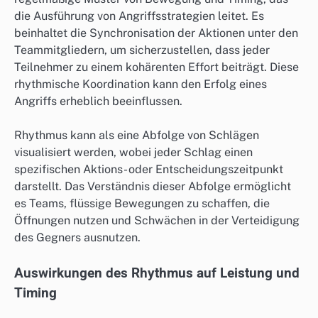
die Ausführung von Angriffsstrategien leitet. Es
beinhaltet die Synchronisation der Aktionen unter den
Teammitgliedern, um sicherzustellen, dass jeder
Teilnehmer zu einem kohärenten Effort beiträgt. Diese
rhythmische Koordination kann den Erfolg eines
Angriffs erheblich beeinflussen.
Rhythmus kann als eine Abfolge von Schlägen
visualisiert werden, wobei jeder Schlag einen
spezifischen Aktions- oder Entscheidungszeitpunkt
darstellt. Das Verständnis dieser Abfolge ermöglicht
es Teams, flüssige Bewegungen zu schaffen, die
Öffnungen nutzen und Schwächen in der Verteidigung
des Gegners ausnutzen.
Auswirkungen des Rhythmus auf Leistung und
Timing