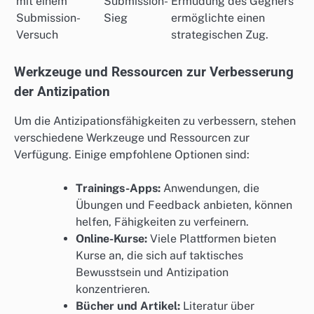
mit einem
Submission-
Ermüdung des Gegners
Submission-
Sieg
ermöglichte einen
Versuch
strategischen Zug.
Werkzeuge und Ressourcen zur Verbesserung
der Antizipation
Um die Antizipationsfähigkeiten zu verbessern, stehen
verschiedene Werkzeuge und Ressourcen zur
Verfügung. Einige empfohlene Optionen sind:
Trainings-Apps:
Anwendungen, die
Übungen und Feedback anbieten, können
helfen, Fähigkeiten zu verfeinern.
Online-Kurse:
Viele Plattformen bieten
Kurse an, die sich auf taktisches
Bewusstsein und Antizipation
konzentrieren.
Bücher und Artikel:
Literatur über