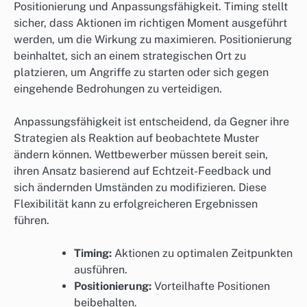
Positionierung und Anpassungsfähigkeit. Timing stellt
sicher, dass Aktionen im richtigen Moment ausgeführt
werden, um die Wirkung zu maximieren. Positionierung
beinhaltet, sich an einem strategischen Ort zu
platzieren, um Angriffe zu starten oder sich gegen
eingehende Bedrohungen zu verteidigen.
Anpassungsfähigkeit ist entscheidend, da Gegner ihre
Strategien als Reaktion auf beobachtete Muster
ändern können. Wettbewerber müssen bereit sein,
ihren Ansatz basierend auf Echtzeit-Feedback und
sich ändernden Umständen zu modifizieren. Diese
Flexibilität kann zu erfolgreicheren Ergebnissen
führen.
Timing:
Aktionen zu optimalen Zeitpunkten
ausführen.
Positionierung:
Vorteilhafte Positionen
beibehalten.