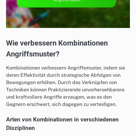
Wie verbessern Kombinationen
Angriffsmuster?
Kombinationen verbessern Angriffsmuster, indem sie
deren Effektivität durch strategische Abfolgen von
Bewegungen erhöhen. Durch das Verknüpfen von
Techniken können Praktizierende unvorhersehbarere
und kraftvollere Angriffe erzeugen, was es den
Gegnern erschwert, sich dagegen zu verteidigen.
Arten von Kombinationen in verschiedenen
Disziplinen