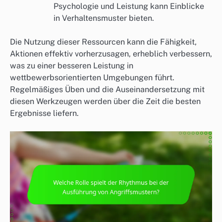
Psychologie und Leistung kann Einblicke
in Verhaltensmuster bieten.
Die Nutzung dieser Ressourcen kann die Fähigkeit,
Aktionen effektiv vorherzusagen, erheblich verbessern,
was zu einer besseren Leistung in
wettbewerbsorientierten Umgebungen führt.
Regelmäßiges Üben und die Auseinandersetzung mit
diesen Werkzeugen werden über die Zeit die besten
Ergebnisse liefern.