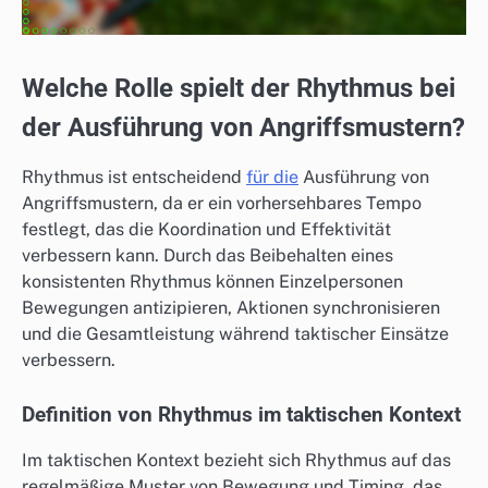
Welche Rolle spielt der Rhythmus bei
der Ausführung von Angriffsmustern?
Rhythmus ist entscheidend
für die
Ausführung von
Angriffsmustern, da er ein vorhersehbares Tempo
festlegt, das die Koordination und Effektivität
verbessern kann. Durch das Beibehalten eines
konsistenten Rhythmus können Einzelpersonen
Bewegungen antizipieren, Aktionen synchronisieren
und die Gesamtleistung während taktischer Einsätze
verbessern.
Definition von Rhythmus im taktischen Kontext
Im taktischen Kontext bezieht sich Rhythmus auf das
regelmäßige Muster von Bewegung und Timing, das