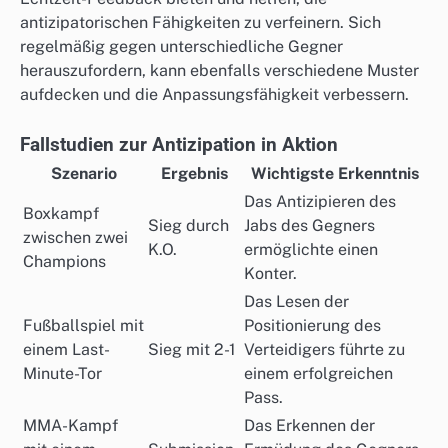
antizipatorischen Fähigkeiten zu verfeinern. Sich
regelmäßig gegen unterschiedliche Gegner
herauszufordern, kann ebenfalls verschiedene Muster
aufdecken und die Anpassungsfähigkeit verbessern.
Fallstudien zur Antizipation in Aktion
Szenario
Ergebnis
Wichtigste Erkenntnis
Das Antizipieren des
Boxkampf
Sieg durch
Jabs des Gegners
zwischen zwei
K.O.
ermöglichte einen
Champions
Konter.
Das Lesen der
Fußballspiel mit
Positionierung des
einem Last-
Sieg mit 2-1
Verteidigers führte zu
Minute-Tor
einem erfolgreichen
Pass.
MMA-Kampf
Das Erkennen der