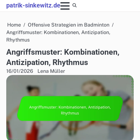
Skip
patrik-sinkewitz.de
to
content
Home
Offensive Strategien im Badminton
Angriffsmuster: Kombinationen, Antizipation,
Rhythmus
Angriffsmuster: Kombinationen,
Antizipation, Rhythmus
16/01/2026
Lena Müller