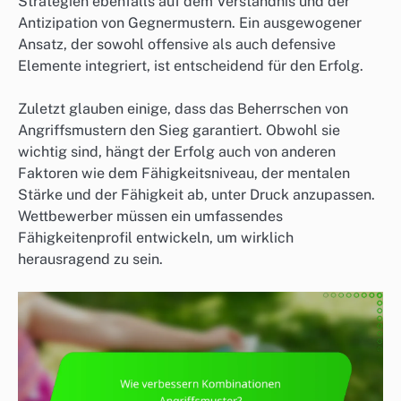
Strategien ebenfalls auf dem Verständnis und der
Antizipation von Gegnermustern. Ein ausgewogener
Ansatz, der sowohl offensive als auch defensive
Elemente integriert, ist entscheidend für den Erfolg.
Zuletzt glauben einige, dass das Beherrschen von
Angriffsmustern den Sieg garantiert. Obwohl sie
wichtig sind, hängt der Erfolg auch von anderen
Faktoren wie dem Fähigkeitsniveau, der mentalen
Stärke und der Fähigkeit ab, unter Druck anzupassen.
Wettbewerber müssen ein umfassendes
Fähigkeitenprofil entwickeln, um wirklich
herausragend zu sein.