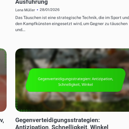
Ausführung
28/01/2026
Lena Müller
Das Täuschen ist eine strategische Technik, die im Sport und
den Kampfkünsten eingesetzt wird, um Gegner zu täuschen
und…
DEFENSIVE STRATEGIEN IM BADMINTON
v,
Gegenverteidigungsstrategien:
Antizipation, Schnelligkeit, Winkel