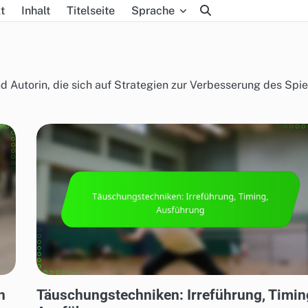
t
Inhalt
Titelseite
Sprache
d Autorin, die sich auf Strategien zur Verbesserung des Spie
OFFENSIVE STRATEGIEN IM BADMINTON
n
Täuschungstechniken: Irreführung, Timin