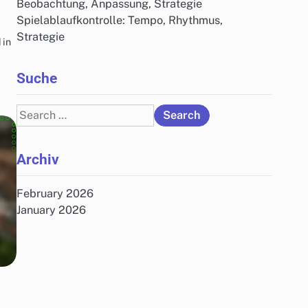
Beobachtung, Anpassung, Strategie
Spielablaufkontrolle: Tempo, Rhythmus,
Strategie
 in
Suche
Search
for:
Archiv
February 2026
January 2026