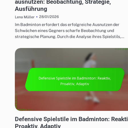
ausnutzen: Beobachtung, Strategie,
Ausführung
28/01/2026
Lena Müller
Im Badminton erfordert das erfolgreiche Ausnutzen der
Schwächen eines Gegners scharfe Beobachtung und
strategische Planung. Durch die Analyse ihres Spielstils,…
TAKTIKEN FÜR EINZEL- UND DOPPELSPIEL
Defensive Spielstile im Badminton: Reakti
Proaktiv, Adaptiv