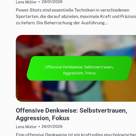
28/01/2026
Lena Müller
Power-Shots sind essentielle Techniken in verschiedenen
Sportarten, die darauf abzielen, maximale Kraft und Präzisi
zu liefern. Die Beherrschung der Ausführung…
OFFENSIVE STRATEGIEN IM BADMINTON
Offensive Denkweise: Selbstvertrauen,
Aggression, Fokus
26/01/2026
Lena Müller
Eine offensive Denkweise ist ein kraftvolles psychologische