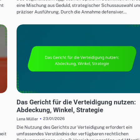
nt
eine Mischung aus Geduld, strategischer Schussauswahl un
präziser Ausführung. Durch die Annahme defensiver…
DEFENSIVE STRATEGIEN IM BADMINTON
Das Gericht für die Verteidigung nutzen:
Abdeckung, Winkel, Strategie
23/01/2026
Lena Müller
Die Nutzung des Gerichts zur Verteidigung erfordert ein
beit
umfassendes Verständnis der verfügbaren rechtlichen