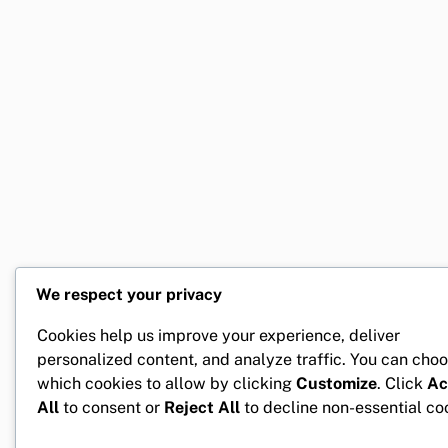
We respect your privacy
Cookies help us improve your experience, deliver
personalized content, and analyze traffic. You can cho
which cookies to allow by clicking
Customize
. Click
Ac
All
to consent or
Reject All
to decline non-essential co