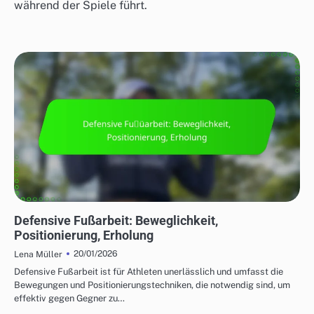
während der Spiele führt.
DEFENSIVE STRATEGIEN IM BADMINTON
Defensive Fußarbeit: Beweglichkeit,
Positionierung, Erholung
20/01/2026
Lena Müller
Defensive Fußarbeit ist für Athleten unerlässlich und umfasst die
Bewegungen und Positionierungstechniken, die notwendig sind, um
effektiv gegen Gegner zu…